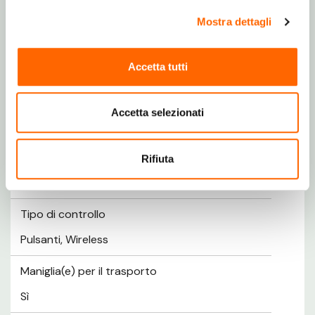
Design
Mostra dettagli
Colore del prodotto
Accetta tutti
Bianco
Display incorporato
Accetta selezionati
Sì
Tipo di display
Rifiuta
LCD
Tipo di controllo
Pulsanti, Wireless
Maniglia(e) per il trasporto
Sì