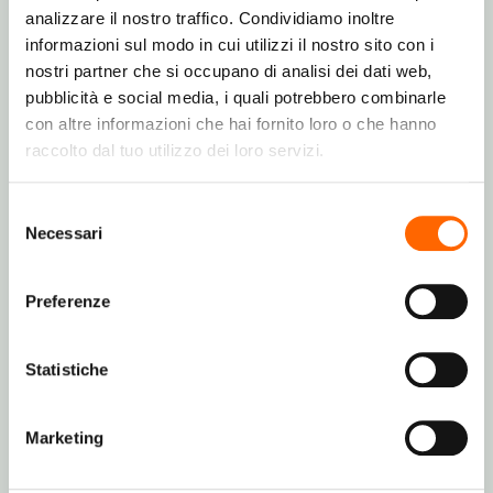
analizzare il nostro traffico. Condividiamo inoltre
Consumo di energia per ora (raffreddamento)
informazioni sul modo in cui utilizzi il nostro sito con i
0,8 kWh
nostri partner che si occupano di analisi dei dati web,
pubblicità e social media, i quali potrebbero combinarle
Scala di efficienza energetica
con altre informazioni che hai fornito loro o che hanno
Da A+++ a D
raccolto dal tuo utilizzo dei loro servizi.
Tensione di ingresso AC
Selezione
Necessari
del
220 - 240 V
consenso
Frequenza di ingresso AC
Preferenze
50 Hz
Statistiche
Potenza
980 W
Marketing