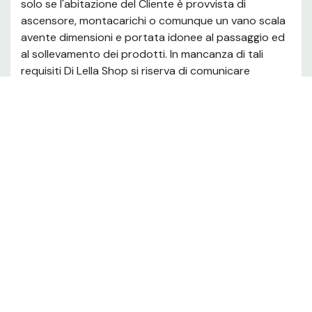
solo se l'abitazione del Cliente è provvista di
ascensore, montacarichi o comunque un vano scala
avente dimensioni e portata idonee al passaggio ed
al sollevamento dei prodotti. In mancanza di tali
requisiti Di Lella Shop si riserva di comunicare
eventuali costi aggiuntivi.
La spedizione di queste tipologie di prodotti viene
affidata a Corrieri specializzati.
Tempi di consegna: 5 - 10 giorni lavorativi, salvo
diverso accordo con il Cliente.
Sabato, domenica e festivi non sono inclusi nei
tempi di consegna.
In caso di servizio di installazione professionale
contestuale, è necessario aggiungere 5 giorni
lavorativi ai normali tempi di contatto.
INSTALLAZIONE STANDARD: