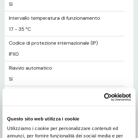
Sì
Intervallo temperatura di funzionamento
17 - 35 °C
Codice di protezione internazionale (IP)
IPX0
Riavvio automatico
Sì
Gestione energetica
Classe di efficienza energetica (raffreddamento)
Questo sito web utilizza i cookie
Utilizziamo i cookie per personalizzare contenuti ed
A
annunci, per fornire funzionalità dei social media e per