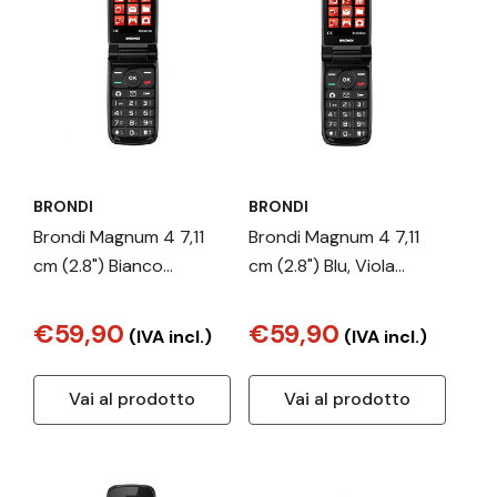
BRONDI
BRONDI
Brondi Magnum 4 7,11
Brondi Magnum 4 7,11
cm (2.8") Bianco
cm (2.8") Blu, Viola
Telefono cellulare
Telefono cellulare
basico
basico
€59,90
€59,90
(IVA incl.)
(IVA incl.)
Vai al prodotto
Vai al prodotto