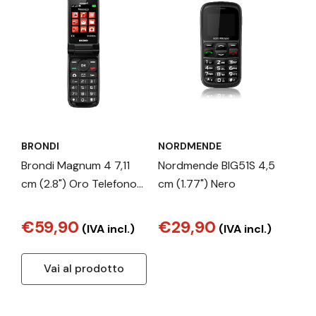
BRONDI
NORDMENDE
Brondi Magnum 4 7,11
Nordmende BIG51S 4,5
cm (2.8") Oro Telefono
cm (1.77") Nero
cellulare basico
€59,90
€29,90
(IVA incl.)
(IVA incl.)
Vai al prodotto