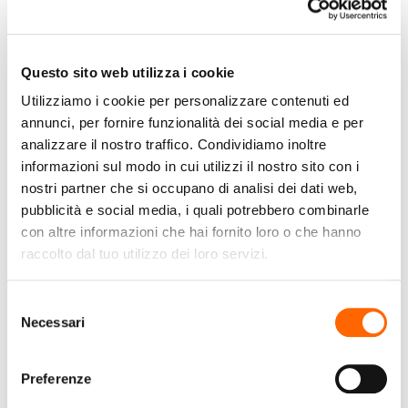
Questo sito web utilizza i cookie
Utilizziamo i cookie per personalizzare contenuti ed
GIGASET
GIGASET
annunci, per fornire funzionalità dei social media e per
Gigaset DL380 Telefono
Gigaset GL390 5,59 cm
analizzare il nostro traffico. Condividiamo inoltre
analogico Identificatore
(2.2") 88 g Argento
informazioni sul modo in cui utilizzi il nostro sito con i
di chiamata Bianco
Telefono cellulare
nostri partner che si occupano di analisi dei dati web,
basico
pubblicità e social media, i quali potrebbero combinarle
€39,90
€39,90
(IVA incl.)
(IVA incl.)
con altre informazioni che hai fornito loro o che hanno
raccolto dal tuo utilizzo dei loro servizi.
Vai al prodotto
Vai al prodotto
Selezione
Necessari
del
consenso
Preferenze