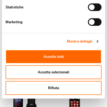
Statistiche
Marketing
BRONDI
GIGASET
Brondi AMICO SEMPLICE
Gigaset GL7 7,11 cm
Mostra dettagli
PLUS 4,57 cm (1.8") Nero
(2.8") 126 g Grigio
Telefono per anziani
Accetta tutti
€39,20
€89,99
(IVA incl.)
(IVA incl.)
Accetta selezionati
Vai al prodotto
Rifiuta