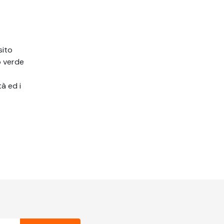
sito
o verde
tà ed i