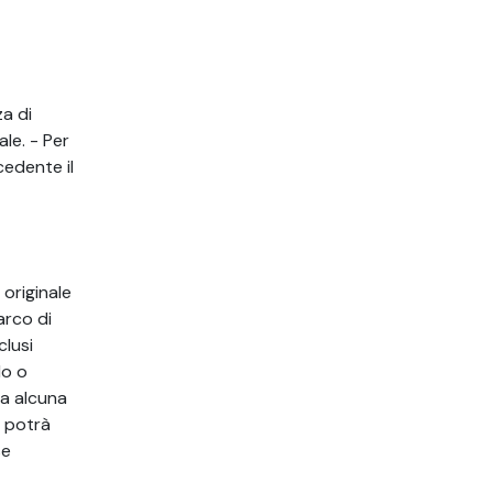
a di
le. - Per
cedente il
 originale
arco di
clusi
lo o
ta alcuna
e potrà
se