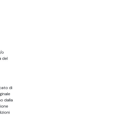
e/o
à del
cato di
ginale
no dalla
zione
izioni