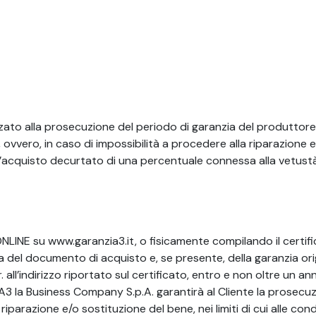
izzato alla prosecuzione del periodo di garanzia del produttore
 ovvero, in caso di impossibilità a procedere alla riparazione 
d’acquisto decurtato di una percentuale connessa alla vetust
LINE su www.garanzia3.it, o fisicamente compilando il certifi
 del documento di acquisto e, se presente, della garanzia ori
all’indirizzo riportato sul certificato, entro e non oltre un an
3 la Business Company S.p.A. garantirà al Cliente la prosecu
iparazione e/o sostituzione del bene, nei limiti di cui alle cond