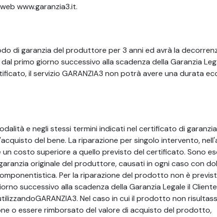
o web www.garanzia3.it.
odo di garanzia del produttore per 3 anni ed avrà la decorrenz
à dal primo giorno successivo alla scadenza della Garanzia Lega
ificato, il servizio GARANZIA3 non potrà avere una durata ec
lità e negli stessi termini indicati nel certificato di garanzia
acquisto del bene. La riparazione per singolo intervento, nell'
un costo superiore a quello previsto del certificato. Sono es
la garanzia originale del produttore, causati in ogni caso con do
 componentistica. Per la riparazione del prodotto non è previs
 giorno successivo alla scadenza della Garanzia Legale il Client
utilizzandoGARANZIA3. Nel caso in cui il prodotto non risultas
zione o essere rimborsato del valore di acquisto del prodotto,