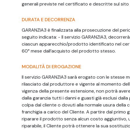
generali previste nel certificato e descritte sul sit
DURATA E DECORRENZA
GARANZIA3 è finalizzata alla prosecuzione del peri
seguito indicata: - Il servizio GARANZIA3, decorrer
ciascun apparecchio/prodotto identificato nel cert
60° mese dall’acquisto del prodotto stesso.
MODALITÀ DI EROGAZIONE
Il servizio GARANZIA3 sarà erogato con le stesse moda
rilasciato dal produttore e vigente al momento dell'
vigenza della presente estensione, non potrà avere 
dalla garanzia tutti i danni e guasti già esclusi dal
colpa dal cliente o dovuti alla normale usura della
franchigia a carico del Cliente. A partire dal primo
riparare il prodotto senza alcun costo aggiuntivo, 
riparabile, il Cliente potrà ottenere la sua sostitu