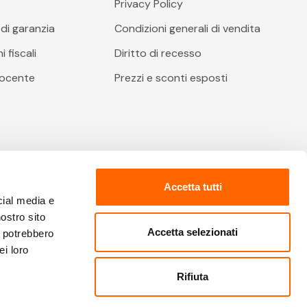
i
Privacy Policy
di garanzia
Condizioni generali di vendita
 fiscali
Diritto di recesso
docente
Prezzi e sconti esposti
Accetta tutti
cial media e
nostro sito
Accetta selezionati
i potrebbero
ei loro
o delle Imprese: 02067480612 - Cap. Soc.: € 2.400.000 €
Rifiuta
i sono riservati | Info e condizioni soggette a variazioni