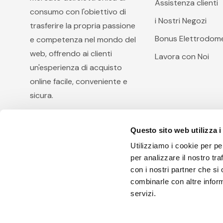
Assistenza clienti
consumo con l'obiettivo di
i Nostri Negozi
trasferire la propria passione
Bonus Elettrodome
e competenza nel mondo del
web, offrendo ai clienti
Lavora con Noi
un'esperienza di acquisto
online facile, conveniente e
sicura.
Questo sito web utilizza i
Utilizziamo i cookie per pe
per analizzare il nostro tra
con i nostri partner che si
combinarle con altre inform
Arcobaleno Hi.Fi. S.r.l, via Diocleziano 105, 80125 Na
servizi.
I.V. - R.E.A.: 801371 E' vietata la riproduzione anche pa