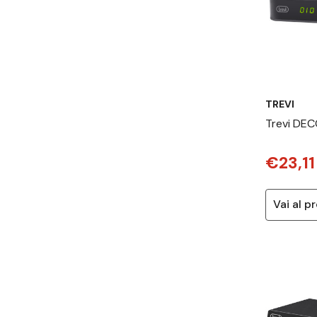
TREVI
Trevi DE
TERRESTR
€23,11
HEVC 10 B