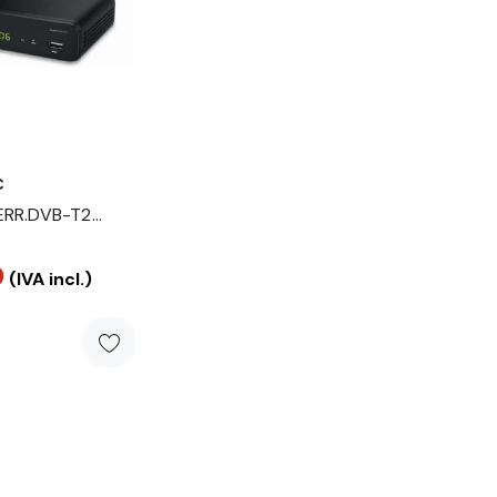
C
TERR.DVB-T2
 REC
9
23)
(IVA incl.)