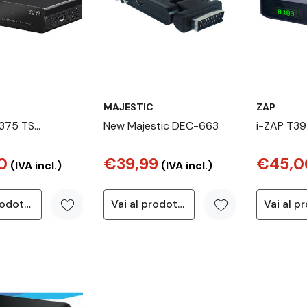
MAJESTIC
ZAP
3375 TS
New Majestic DEC-663
i-ZAP T39
Full HD Nero
TV Terres
0
€39,99
€45,0
(IVA incl.)
(IVA incl.)
Vai al prodotto
Vai al prodotto