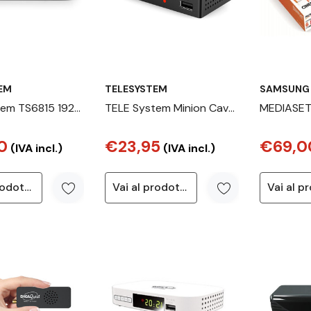
EM
TELESYSTEM
SAMSUNG
tem TS6815 1920
TELE System Minion Cavo
MEDIASET
el
Full HD Nero
SMARTDE
0
€23,95
€69,0
box TV Sat
(IVA incl.)
(IVA incl.)
HD Nero
Vai al prodotto
Vai al prodotto