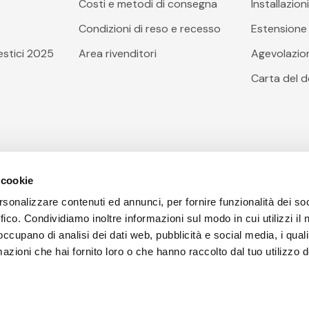
Costi e metodi di consegna
Installazion
Condizioni di reso e recesso
Estensione 
stici 2025
Area rivenditori
Agevolazioni
Carta del 
 cookie
rsonalizzare contenuti ed annunci, per fornire funzionalità dei so
ffico. Condividiamo inoltre informazioni sul modo in cui utilizzi il 
 occupano di analisi dei dati web, pubblicità e social media, i qual
azioni che hai fornito loro o che hanno raccolto dal tuo utilizzo d
poli(NA), Codice Fiscale, Partita I.V.A e Iscrizione al Registr
rziale l © Copyright Arcobaleno Hi.Fi. S.r.l. 2023 | Tutti i diritt
senza prevviso | Prezzi IVA inclusa.