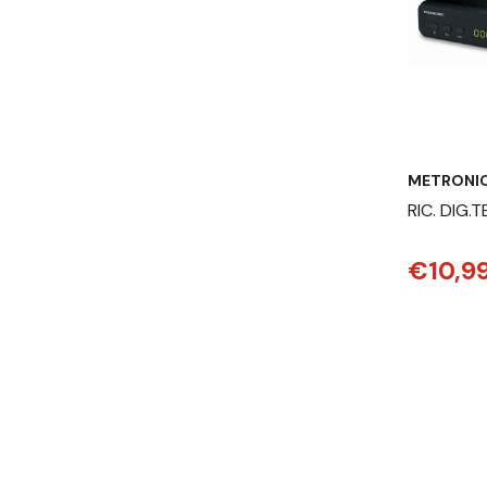
METRONI
RIC. DIG.
HEVC USB
€10,9
SOS(4416