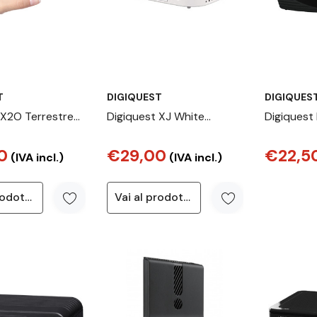
T
DIGIQUEST
DIGIQUES
 X2O Terrestre
Digiquest XJ White
Digiquest
ro
Terrestre Full HD Bianco
Digitale T
0
€29,00
€22,5
Cavo Full
(IVA incl.)
(IVA incl.)
Vai al prodotto
Vai al prodotto