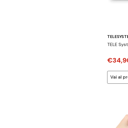
TELESYST
TELE Sys
x 1080 Pix
€34,9