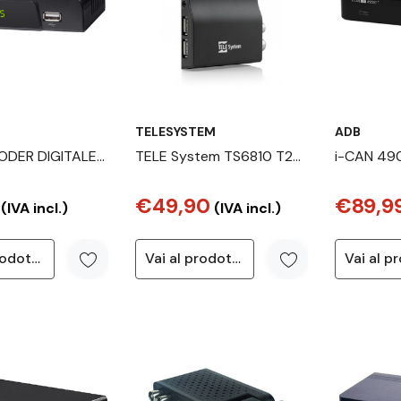
TELESYSTEM
ADB
CODER DIGITALE
TELE System TS6810 T2
i-CAN 49
E HD DVB-T2
Stealth 1920 x 1080 Pixel
(RJ-45), 
€49,90
€89,9
IT HE 3365 T2
Nero
(IVA incl.)
(IVA incl.)
Vai al prodotto
Vai al prodotto