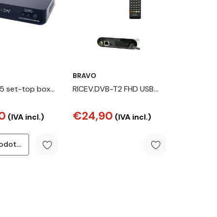
BRAVO
5 set-top box
RICEV.DVB-T2 FHD USB
tre HD Nero
HDMI SCART NERO
0
€24,90
(IVA incl.)
(IVA incl.)
Vai al prodotto