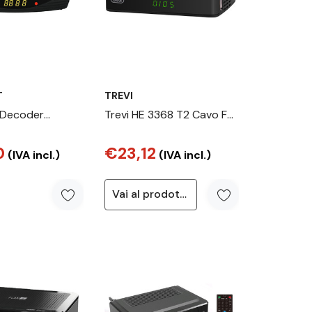
T
TREVI
 Decoder
Trevi HE 3368 T2 Cavo Full
errestre TV
HD Nero
0
€23,12
 HD Nero
(IVA incl.)
(IVA incl.)
Vai al prodotto