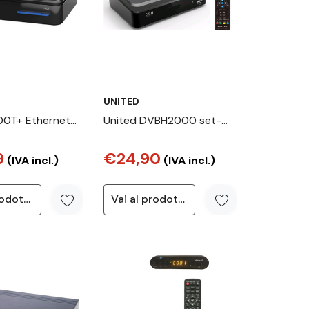
UNITED
00T+ Ethernet
United DVBH2000 set-
Terrestre HD
top box TV Cavo Full HD
9
€24,90
Nero
(IVA incl.)
(IVA incl.)
Vai al prodotto
Vai al prodotto