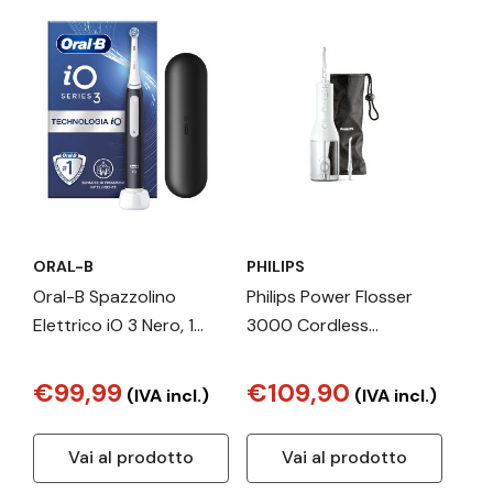
ORAL-B
PHILIPS
Oral-B Spazzolino
Philips Power Flosser
Elettrico iO 3 Nero, 1
3000 Cordless
Testina
HX3806/31 Idropulsore
orale
€99,99
€109,90
(IVA incl.)
(IVA incl.)
Vai al prodotto
Vai al prodotto