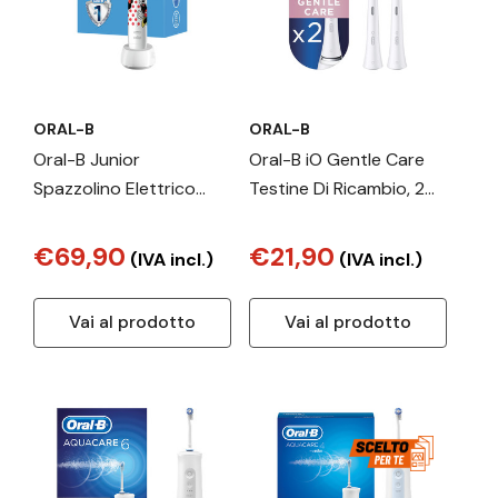
ORAL-B
ORAL-B
Oral-B Junior
Oral-B iO Gentle Care
Spazzolino Elettrico
Testine Di Ricambio, 2
Ricaricabile Pro 3 Minnie
Pezzi
per Bambini. 1
€69,90
€21,90
(IVA incl.)
(IVA incl.)
Spazzolino + 1 Testina
Vai al prodotto
Vai al prodotto