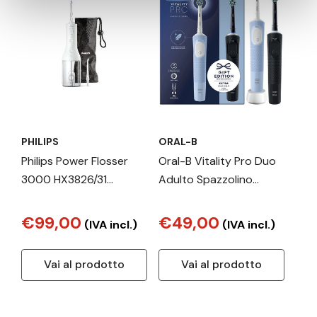
PHILIPS
ORAL-B
Philips Power Flosser
Oral-B Vitality Pro Duo
3000 HX3826/31
Adulto Spazzolino
Irrigatore orale senza
rotante-oscillante Nero,
filo
Blu, Bianco
€99,00
€49,00
(IVA incl.)
(IVA incl.)
Vai al prodotto
Vai al prodotto