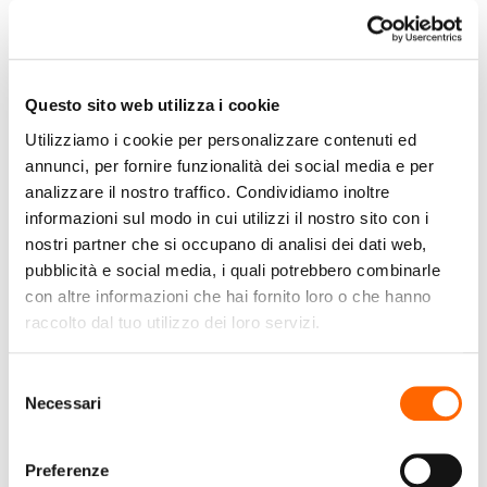
Questo sito web utilizza i cookie
Utilizziamo i cookie per personalizzare contenuti ed
annunci, per fornire funzionalità dei social media e per
ORAL-B
ORAL-B
analizzare il nostro traffico. Condividiamo inoltre
Oral-B SmartSeries
Oral-B iO
informazioni sul modo in cui utilizzi il nostro sito con i
Spazzolino Elettrico
8006540730843
nostri partner che si occupano di analisi dei dati web,
Ricaricabile Smart 4.
spazzolino elettrico
pubblicità e social media, i quali potrebbero combinarle
4100S Bianco
Adulto Spazzolino a
€79,99
€99,90
con altre informazioni che hai fornito loro o che hanno
(IVA incl.)
(IVA incl.)
vibrazione Rosa, Bianco
raccolto dal tuo utilizzo dei loro servizi.
Vai al prodotto
Vai al prodotto
Selezione
Necessari
del
consenso
Preferenze