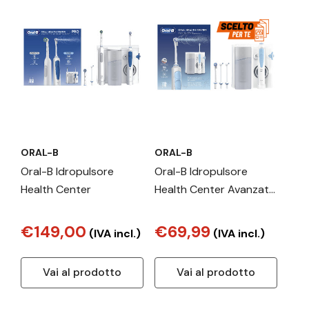
ORAL-B
ORAL-B
Oral-B Idropulsore
Oral-B Idropulsore
Health Center
Health Center Avanzato
con 2 Beccucci Oxyjet,
2 Beccucci Con Getto
€149,00
€69,99
(IVA incl.)
(IVA incl.)
D’acqua. 1 Idropulsore
Vai al prodotto
Vai al prodotto