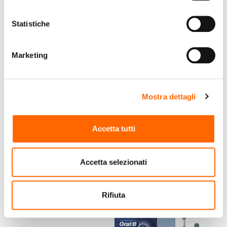
Statistiche
Marketing
ORAL-B
ORAL-B
Mostra dettagli
Oral-B Spazzolino
Oral-B CrossAction
elettrico Pro Kids
Testine Di Ricambio Con
Accetta tutti
Tecnologia
CleanMaximiser,
€34,90
€39,99
(IVA incl.)
(IVA incl.)
Confezione Da 9 Pezzi
Accetta selezionati
Vai al prodotto
Vai al prodotto
Rifiuta