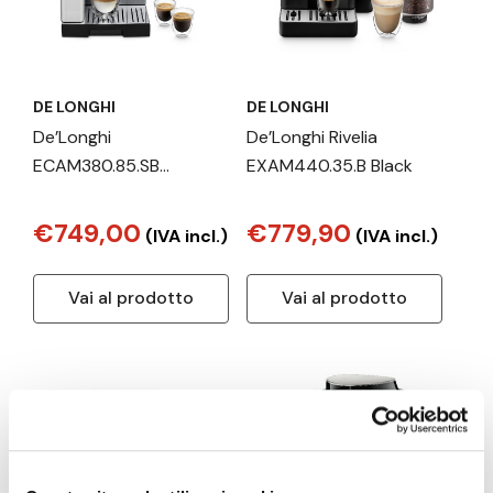
DE LONGHI
DE LONGHI
De’Longhi
De’Longhi Rivelia
ECAM380.85.SB
EXAM440.35.B Black
macchina per caffè
Automatica Macchina
€749,00
€779,90
(IVA incl.)
(IVA incl.)
da caffè combi 1,8 L
Vai al prodotto
Vai al prodotto