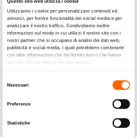
Questo sito web utilizza i cookie
Utilizziamo i cookie per personalizzare contenuti ed
annunci, per fornire funzionalità dei social media e per
analizzare il nostro traffico. Condividiamo inoltre
informazioni sul modo in cui utilizzi il nostro sito con i
DE LONGHI
PHILIPS
nostri partner che si occupano di analisi dei dati web,
De’Longhi Magnifica Evo
Philips 2000 series
pubblicità e social media, i quali potrebbero combinarle
ECAM290.21.B
Macchina da caffè
con altre informazioni che hai fornito loro o che hanno
Automatica Macchina
automatica per 3
raccolto dal tuo utilizzo dei loro servizi.
per espresso 1,8 L
bevande
€499,90
€299,99
(IVA incl.)
(IVA incl.)
Selezione
Necessari
del
Vai al prodotto
Vai al prodotto
consenso
Preferenze
Statistiche