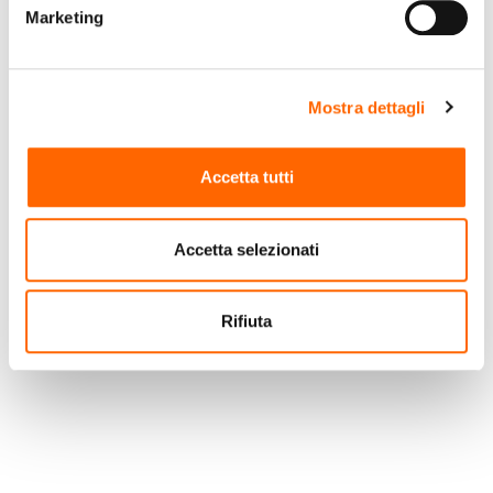
Marketing
Mostra dettagli
PHILIPS
DE LONGHI
Accetta tutti
Philips 2100 series
De’Longhi Magnifica S
HD8652/91 macchina
ECAM21.110.B Black
per caffè Automatica
Accetta selezionati
Macchina per espresso
€359,90
€399,00
(IVA incl.)
(IVA incl.)
1 L
Rifiuta
Vai al prodotto