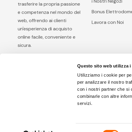
i Nostri Negozi
trasferire la propria passione
Bonus Elettrodome
e competenza nel mondo del
web, offrendo ai clienti
Lavora con Noi
un'esperienza di acquisto
online facile, conveniente e
sicura.
Questo sito web utilizza i
Utilizziamo i cookie per pe
per analizzare il nostro tra
con i nostri partner che si
combinarle con altre inform
Arcobaleno Hi.Fi. S.r.l, via Diocleziano 105, 80125 Na
servizi.
I.V. - R.E.A.: 801371 E' vietata la riproduzione anche pa
Selezione