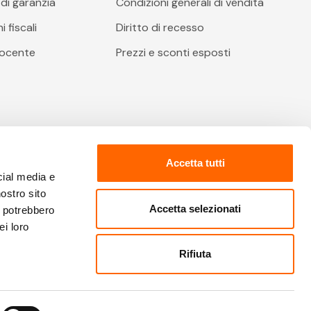
di garanzia
Condizioni generali di vendita
 fiscali
Diritto di recesso
docente
Prezzi e sconti esposti
Accetta tutti
cial media e
nostro sito
Accetta selezionati
i potrebbero
ei loro
o delle Imprese: 02067480612 - Cap. Soc.: € 2.400.000 €
Rifiuta
i sono riservati | Info e condizioni soggette a variazioni