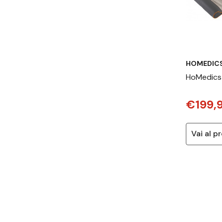
HOMEDIC
HoMedics
massaggia
€199,
Polistiren
Beige, Gri