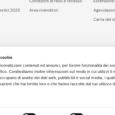
Condizioni di reso e recesso
Estensione 
stici 2025
Area rivenditori
Agevolazioni
Carta del 
 cookie
rsonalizzare contenuti ed annunci, per fornire funzionalità dei so
ffico. Condividiamo inoltre informazioni sul modo in cui utilizzi il 
 occupano di analisi dei dati web, pubblicità e social media, i qual
azioni che hai fornito loro o che hanno raccolto dal tuo utilizzo d
poli(NA), Codice Fiscale, Partita I.V.A e Iscrizione al Registr
rziale l © Copyright Arcobaleno Hi.Fi. S.r.l. 2023 | Tutti i diritt
senza prevviso | Prezzi IVA inclusa.
Powered by
Hirooks