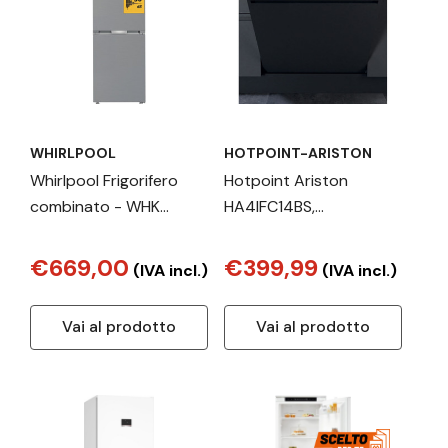
WHIRLPOOL
HOTPOINT-ARISTON
Whirlpool Frigorifero
Hotpoint Ariston
combinato - WHK
HA4IFC14BS,
26403 XP6E1
Lavastoviglie 60cm,
classe C, 14 coperti,
€669,00
€399,99
(IVA incl.)
(IVA incl.)
44dBA, cerniere sliding
Vai al prodotto
Vai al prodotto