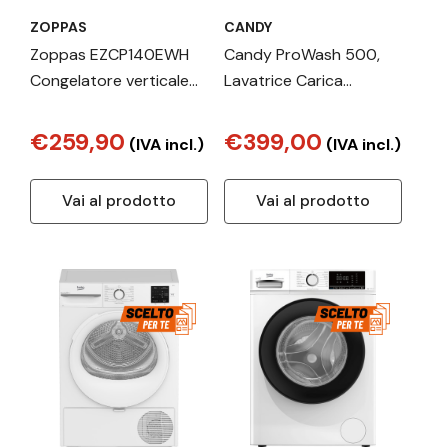
ZOPPAS
CANDY
Zoppas EZCP140EWH
Candy ProWash 500,
Congelatore verticale
Lavatrice Carica
Libera installazione 137
Frontale 13 KG, 20% più
L Bianco
efficente della classe A,
€259,90
€399,00
(IVA incl.)
(IVA incl.)
1400 giri, Bianco,
Inverter, Vapore, Wi-Fi,
Vai al prodotto
Vai al prodotto
Smart Wash, BR 413BL8-
S