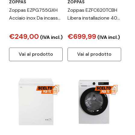
ZOPPAS
ZOPPAS
Zoppas EZPG755GXH
Zoppas EZFC620TCBH
Acciaio inox Da incasso
Libera installazione 409
75 cm Gas 5 Fornello(i)
L Acciaio inox
€249,00
€699,99
(IVA incl.)
(IVA incl.)
Vai al prodotto
Vai al prodotto