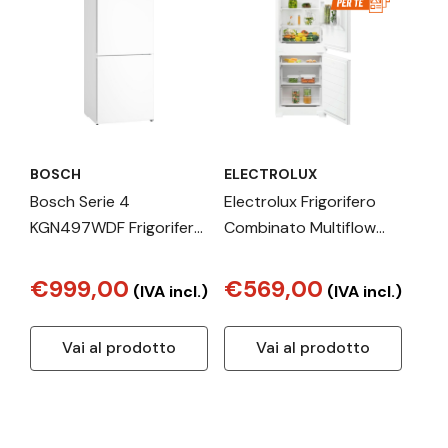
BOSCH
ELECTROLUX
Bosch Serie 4
Electrolux Frigorifero
KGN497WDF Frigorifero
Combinato Multiflow
Combinato da libera
Classe E LNN3CE18S
installazione 203 x 70
€999,00
€569,00
(IVA incl.)
(IVA incl.)
cm Bianco Classe D
Vai al prodotto
Vai al prodotto