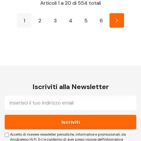
Articoli
1
a
20
di
554
totali
1
2
3
4
5
6
Iscriviti alla Newsletter
E-
mail
Accetto di ricevere newsletter periodiche, informative e promozionali, da
Arcobaleno Hi.Fi. S.r.l e confermo di aver preso visione dell'informativa