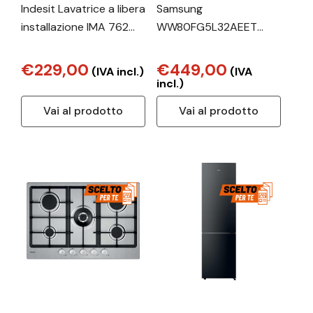
Indesit Lavatrice a libera
Samsung
installazione IMA 762
WW80FG5L32AEET
MY TIME IT - IMA 762
lavatrice Caricamento
MY TIME IT
frontale 8 kg 1200
€229,00
€449,00
(IVA incl.)
(IVA
Giri/min Bianco
incl.)
Vai al prodotto
Vai al prodotto