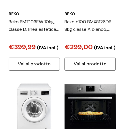
BEKO
BEKO
Beko BMT103EW 10kg,
Beko b100 BMX8126DB
classe D, linea estetica
8kg classe A bianco,
NX, display touch,
inverter 1200 giri,
colore bianco, oblò
display XL, oblò nero,
€399,99
€299,00
(IVA incl.)
(IVA incl.)
bianco
vapore
Vai al prodotto
Vai al prodotto