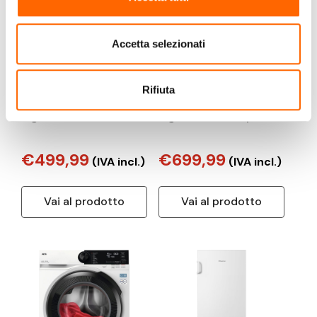
Accetta selezionati
LG
HISENSE
Rifiuta
LG GBBSJ21DEP
Hisense 20015269
frigorifero con
frigorifero side-by-side
congelatore Libera
541 L Grigio
installazione 375 L
€499,99
€699,99
(IVA incl.)
(IVA incl.)
Grigio
Vai al prodotto
Vai al prodotto