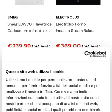
SMEG
ELECTROLUX
Smeg LBW70IT lavatrice
Electrolux Forno
Caricamento frontale 7
Incasso Steam Bake
kg 1000 Giri/min Bianco
Classe A+ 60 Cm MADE
IN ITALY EOD3S44TX2
€239,99
€369,00
(IVA incl.)
(IVA incl.)
Vai al prodotto
Vai al prodotto
Questo sito web utilizza i cookie
Utilizziamo i cookie per personalizzare contenuti ed
annunci, per fornire funzionalità dei social media e per
analizzare il nostro traffico. Condividiamo inoltre
informazioni sul modo in cui utilizzi il nostro sito con i
nostri partner che si occupano di analisi dei dati web,
pubblicità e social media, i quali potrebbero combinarle