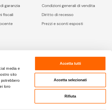
di garanzia
Condizioni generali di vendita
 fiscali
Diritto di recesso
docente
Prezzi e sconti esposti
Accetta tutti
cial media e
nostro sito
Accetta selezionati
i potrebbero
ei loro
o delle Imprese: 02067480612 - Cap. Soc.: € 2.400.000 €
Rifiuta
i sono riservati | Info e condizioni soggette a variazioni