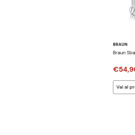
BRAUN
Braun Sba
3 HM 300
€54,9