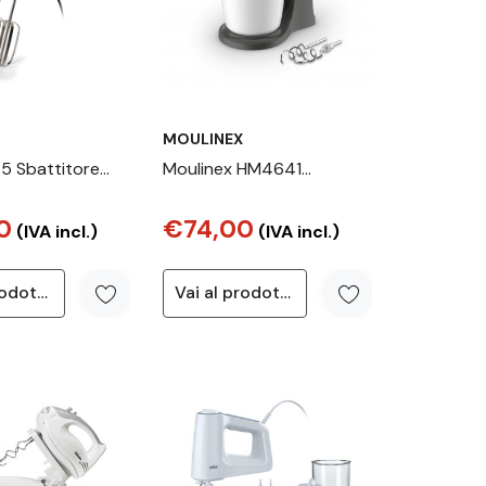
MOULINEX
45 Sbattitore
Moulinex HM4641
, 450W, 5
SBATTITORE ELETTRICO
0
€74,00
Funzione turbo, 2
PREP'MIX+ CON
(IVA incl.)
(IVA incl.)
ark & Sahara
RECIPIENTE
Vai al prodotto
Vai al prodotto