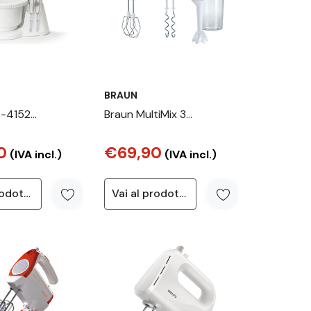
BRAUN
X-4152
Braun MultiMix 3
e con ciotola
Sbattitore manuale 500
0
€69,90
W Bianco
(IVA incl.)
(IVA incl.)
Vai al prodotto
Vai al prodotto