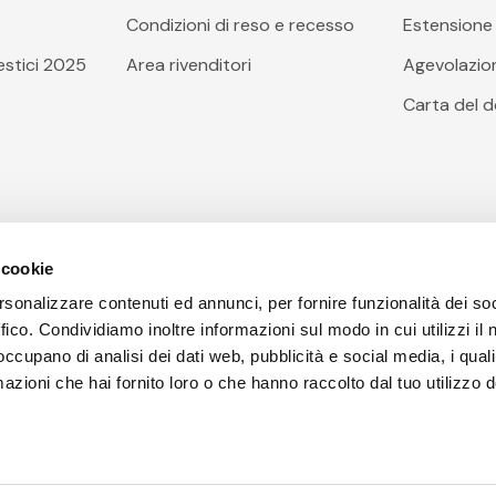
Condizioni di reso e recesso
Estensione 
stici 2025
Area rivenditori
Agevolazioni
Carta del 
 cookie
rsonalizzare contenuti ed annunci, per fornire funzionalità dei so
ffico. Condividiamo inoltre informazioni sul modo in cui utilizzi il 
 occupano di analisi dei dati web, pubblicità e social media, i qual
azioni che hai fornito loro o che hanno raccolto dal tuo utilizzo d
poli(NA), Codice Fiscale, Partita I.V.A e Iscrizione al Registr
rziale l © Copyright Arcobaleno Hi.Fi. S.r.l. 2023 | Tutti i diritt
senza prevviso | Prezzi IVA inclusa.