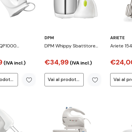
DPM
ARIETE
FQP1000
DPM Whippy Sbattitore
Ariete 15
e YourCollection
con base 200 W Verde,
Breakfast
9
€34,99
€24,0
anco, Rosso
Bianco
velocità, 
(IVA incl.)
(IVA incl.)
fruste, D
Grey
Vai al prodotto
Vai al prodotto