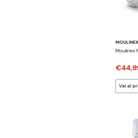
MOULINE
Moulinex
HM450B S
€44,9
elettrico 