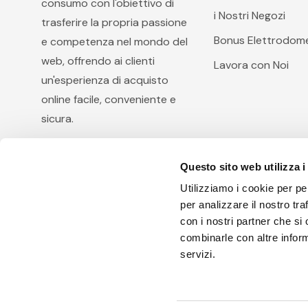
consumo con l'obiettivo di
i Nostri Negozi
trasferire la propria passione
Bonus Elettrodome
e competenza nel mondo del
web, offrendo ai clienti
Lavora con Noi
un'esperienza di acquisto
online facile, conveniente e
sicura.
Questo sito web utilizza i
Utilizziamo i cookie per pe
per analizzare il nostro tra
con i nostri partner che si
combinarle con altre inform
Arcobaleno Hi.Fi. S.r.l, via Diocleziano 105, 80125 Na
servizi.
I.V. - R.E.A.: 801371 E' vietata la riproduzione anche pa