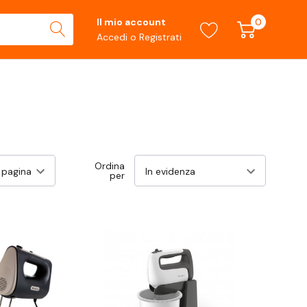
0
Il mio account
Accedi
o
Registrati
Ordina
per