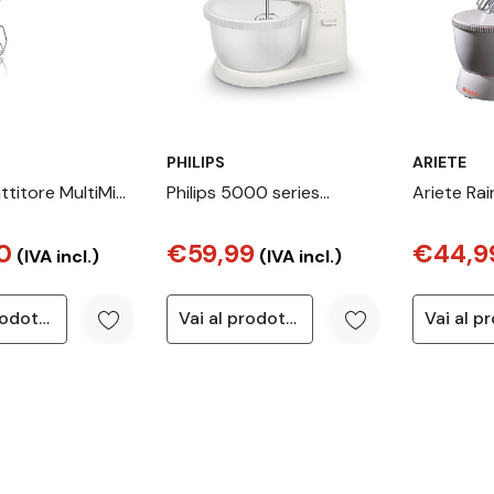
PHILIPS
ARIETE
ttitore MultiMix
Philips 5000 series
Ariete Ra
0 Bianco
HR3745/00 Mixer
Profession
0
€59,99
€44,9
elettrico 
(IVA incl.)
(IVA incl.)
rotante - 
set di fru
Vai al prodotto
Vai al prodotto
Inox - 2,4
Arancion