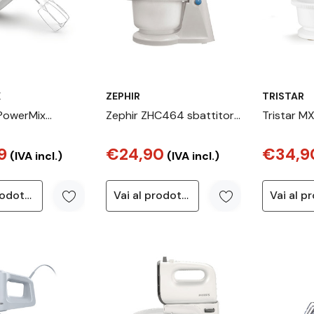
X
ZEPHIR
TRISTAR
 PowerMix
Zephir ZHC464 sbattitore
Tristar M
battitore
Sbattitore con base 250
Sbattitor
9
€24,90
€34,9
Prep Mix
W Bianco
(IVA incl.)
(IVA incl.)
Vai al prodotto
Vai al prodotto