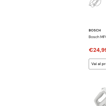
BOSCH
Bosch M
Sbattitor
€24,9
300 W Bi