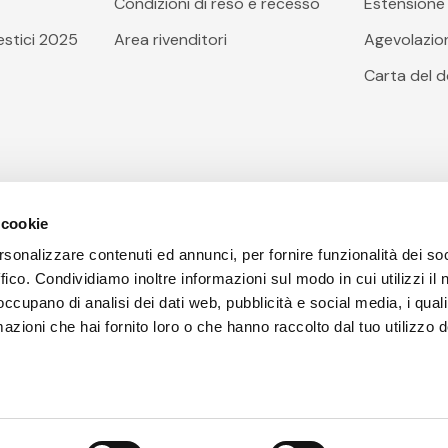
Condizioni di reso e recesso
Estensione 
stici 2025
Area rivenditori
Agevolazioni
Carta del 
 cookie
rsonalizzare contenuti ed annunci, per fornire funzionalità dei so
ffico. Condividiamo inoltre informazioni sul modo in cui utilizzi il 
 occupano di analisi dei dati web, pubblicità e social media, i qual
azioni che hai fornito loro o che hanno raccolto dal tuo utilizzo d
poli(NA), Codice Fiscale, Partita I.V.A e Iscrizione al Registr
rziale l © Copyright Arcobaleno Hi.Fi. S.r.l. 2023 | Tutti i diritt
senza prevviso | Prezzi IVA inclusa.
Powered by
Hirooks