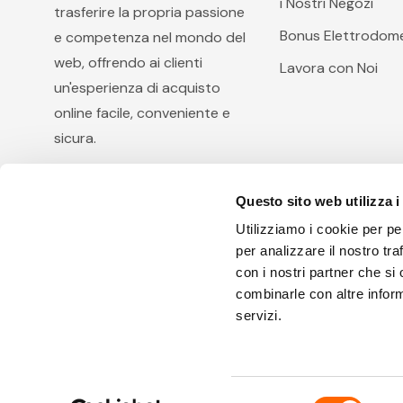
i Nostri Negozi
trasferire la propria passione
Bonus Elettrodome
e competenza nel mondo del
web, offrendo ai clienti
Lavora con Noi
un'esperienza di acquisto
online facile, conveniente e
sicura.
Questo sito web utilizza i
Utilizziamo i cookie per pe
per analizzare il nostro tra
con i nostri partner che si
combinarle con altre inform
Arcobaleno Hi.Fi. S.r.l, via Diocleziano 105, 80125 Na
servizi.
I.V. - R.E.A.: 801371 E' vietata la riproduzione anche pa
Selezione