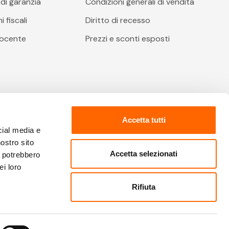
di garanzia
Condizioni generali di vendita
 fiscali
Diritto di recesso
docente
Prezzi e sconti esposti
Accetta tutti
cial media e
nostro sito
Accetta selezionati
i potrebbero
ei loro
o delle Imprese: 02067480612 - Cap. Soc.: € 2.400.000 €
Rifiuta
i sono riservati | Info e condizioni soggette a variazioni