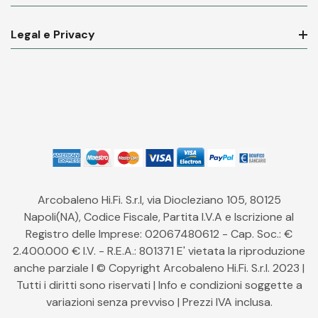
Legal e Privacy
Arcobaleno Hi.Fi. S.r.l, via Diocleziano 105, 80125
Napoli(NA), Codice Fiscale, Partita I.V.A e Iscrizione al
Registro delle Imprese: 02067480612 - Cap. Soc.: €
2.400.000 € I.V. - R.E.A.: 801371 E' vietata la riproduzione
anche parziale l © Copyright Arcobaleno Hi.Fi. S.r.l. 2023 |
Tutti i diritti sono riservati | Info e condizioni soggette a
variazioni senza prevviso | Prezzi IVA inclusa.