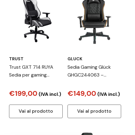
TRUST
GLUCK
Trust GXT 714 RUYA
Sedia Gaming Glück
Sedia per gaming
GHGC244063 –
universale Nero, Bianco
Ergonomica, Regolabile,
Design Moderno
€199,00
€149,00
(IVA incl.)
(IVA incl.)
Vai al prodotto
Vai al prodotto