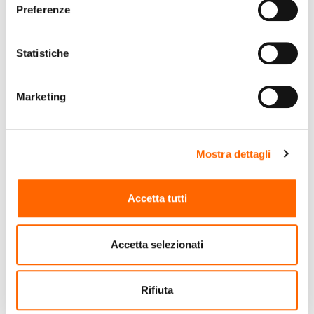
Preferenze
Statistiche
Marketing
Mostra dettagli
NILOX
NILOX
Nilox URBAN Bicicletta
Nilox NXHELMETKID
Accetta tutti
Cercatore Nero
casco sportivo Nero
€39,99
€29,99
Accetta selezionati
(IVA incl.)
(IVA incl.)
Vai al prodotto
Vai al prodotto
Rifiuta