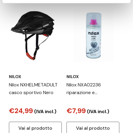
NILOX
NILOX
Nilox NXHELMETADULT
Nilox NXA02236
casco sportivo Nero
riparazione e
manutenzione della
bicicletta Lubrificante
€24,99
€7,99
(IVA incl.)
(IVA incl.)
Vai al prodotto
Vai al prodotto