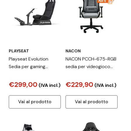
PLAYSEAT
NACON
Playseat Evolution
NACON PCCH-675-RGB
Sedia per gaming
sedia per videogioco
universale Seduta
Poltrona per gaming
imbottita Nero
Seduta imbottita Grigio
€299,00
€229,90
(IVA incl.)
(IVA incl.)
Vai al prodotto
Vai al prodotto