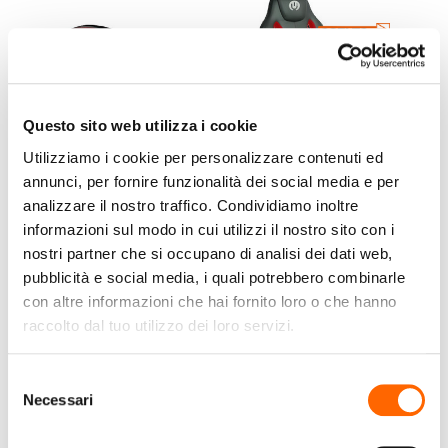
Questo sito web utilizza i cookie
Utilizziamo i cookie per personalizzare contenuti ed
annunci, per fornire funzionalità dei social media e per
analizzare il nostro traffico. Condividiamo inoltre
NILOX
GLUCK
informazioni sul modo in cui utilizzi il nostro sito con i
Nilox NXLIGHTRACKERBK
Sedia Gaming Glück
nostri partner che si occupano di analisi dei dati web,
illuminazione bicicletta
GHGC242647 –
pubblicità e social media, i quali potrebbero combinarle
Comfort Ergonomico
con altre informazioni che hai fornito loro o che hanno
per Lunghe Sessioni di
€39,99
€89,00
raccolto dal tuo utilizzo dei loro servizi.
(IVA incl.)
(IVA incl.)
Gioco
Selezione
Vai al prodotto
Vai al prodotto
Necessari
del
consenso