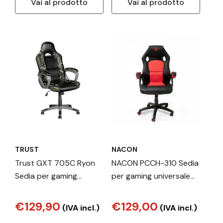
Vai al prodotto
Vai al prodotto
TRUST
NACON
Trust GXT 705C Ryon
NACON PCCH-310 Sedia
Sedia per gaming
per gaming universale
universale Seduta
Seduta imbottita Nero,
imbottita Nero,
Rosso
€129,90
€129,00
(IVA incl.)
(IVA incl.)
Mimetico