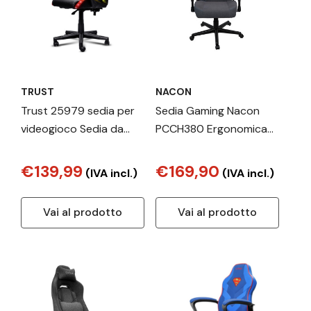
TRUST
NACON
Trust 25979 sedia per
Sedia Gaming Nacon
videogioco Sedia da
PCCH380 Ergonomica
gaming per PC Seduta
con Braccioli Regolabili
imbottita Nero
Schienale Alto Pelle
€139,99
€169,90
(IVA incl.)
(IVA incl.)
Sintetica Grigio scuro
Vai al prodotto
Vai al prodotto