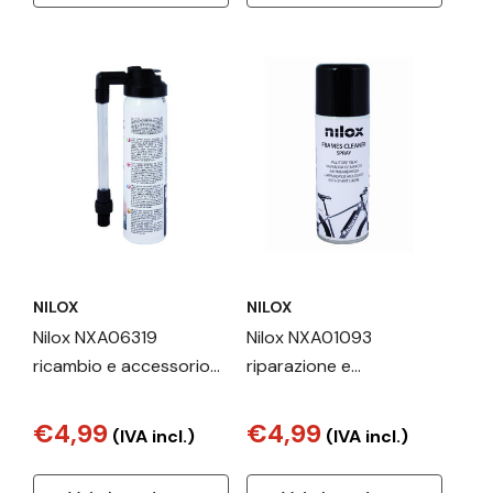
NILOX
NILOX
Nilox NXA06319
Nilox NXA01093
ricambio e accessorio
riparazione e
per biciclette Pompa
manutenzione della
CO2
bicicletta Detersivo
€4,99
€4,99
(IVA incl.)
(IVA incl.)