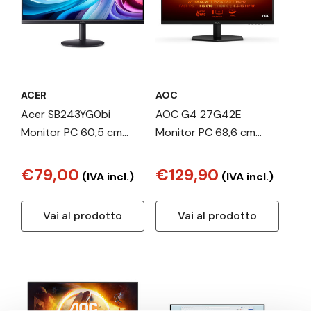
ACER
AOC
Acer SB243YG0bi
AOC G4 27G42E
Monitor PC 60,5 cm
Monitor PC 68,6 cm
(23.8") 1920 x 1080 Pixel
(27") 1920 x 1080 Pixel
Full HD LED Nero
Full HD LCD Nero
€79,00
€129,90
(IVA incl.)
(IVA incl.)
Vai al prodotto
Vai al prodotto