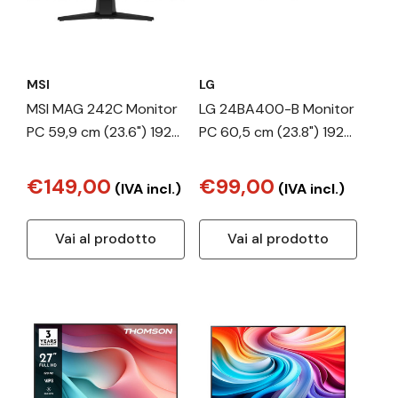
MSI
LG
MSI MAG 242C Monitor
LG 24BA400-B Monitor
PC 59,9 cm (23.6") 1920
PC 60,5 cm (23.8") 1920
x 1080 Pixel Full HD LCD
x 1080 Pixel Full HD LCD
Nero
Nero
€149,00
€99,00
(IVA incl.)
(IVA incl.)
Vai al prodotto
Vai al prodotto