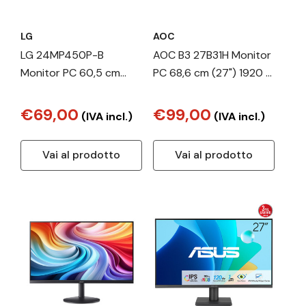
LG
AOC
LG 24MP450P-B
AOC B3 27B31H Monitor
Monitor PC 60,5 cm
PC 68,6 cm (27") 1920 x
(23.8") 1920 x 1080 Pixel
1080 Pixel Full HD Nero
Full HD LED Nero
€69,00
€99,00
(IVA incl.)
(IVA incl.)
Vai al prodotto
Vai al prodotto