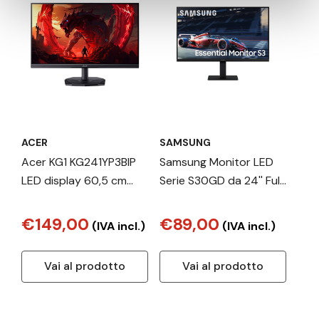
ACER
SAMSUNG
Acer KG1 KG241YP3BIP
Samsung Monitor LED
LED display 60,5 cm
Serie S30GD da 24'' Full
(23.8") 1920 x 1080 Pixel
HD Flat
Full HD LCD Nero, Rosso
€149,00
€89,00
(IVA incl.)
(IVA incl.)
Vai al prodotto
Vai al prodotto