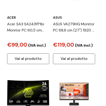
ACER
ASUS
Acer SA3 SA243YP1bi
ASUS VA279HG Monitor
Monitor PC 60,5 cm
PC 68,6 cm (27") 1920 x
(23.8") 1920 x 1080 Pixel
1080 Pixel Full HD LCD
Full HD LCD Nero
Nero
€99,00
€119,00
(IVA incl.)
(IVA incl.)
Vai al prodotto
Vai al prodotto