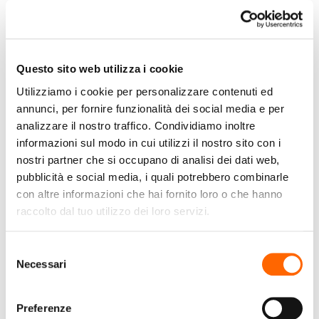
Questo sito web utilizza i cookie
Utilizziamo i cookie per personalizzare contenuti ed
annunci, per fornire funzionalità dei social media e per
AOC
LENOVO
analizzare il nostro traffico. Condividiamo inoltre
AOC 24G4XE Monitor
Lenovo L24-4e 24 FHD
informazioni sul modo in cui utilizzi il nostro sito con i
PC 60,5 cm (23.8") 1920
IPS 100Hz VGA + HDMI
nostri partner che si occupano di analisi dei dati web,
x 1080 Pixel Full HD LCD
FreeSync
pubblicità e social media, i quali potrebbero combinarle
Nero, Grigio
€99,99
€99,99
con altre informazioni che hai fornito loro o che hanno
(IVA incl.)
(IVA incl.)
raccolto dal tuo utilizzo dei loro servizi.
Vai al prodotto
Vai al prodotto
Selezione
Necessari
del
consenso
Preferenze