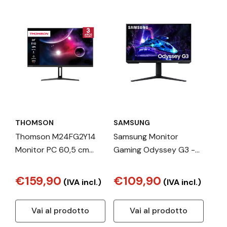
THOMSON
SAMSUNG
Thomson M24FG2Y14
Samsung Monitor
Monitor PC 60,5 cm
Gaming Odyssey G3 -
(23.8") 1920 x 1080 Pixel
G30D da 24'' Full HD
Full HD LED Nero
€159,90
€109,90
(IVA incl.)
(IVA incl.)
Vai al prodotto
Vai al prodotto