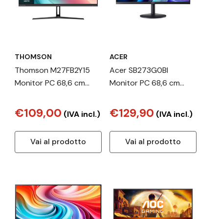
THOMSON
ACER
Thomson M27FB2Y15
Acer SB273G0BI
Monitor PC 68,6 cm
Monitor PC 68,6 cm
(27") 1920 x 1080 Pixel
(27") 1920 x 1080 Pixel
Full HD Nero
Full HD LED Nero
€109,00
€129,90
(IVA incl.)
(IVA incl.)
Vai al prodotto
Vai al prodotto