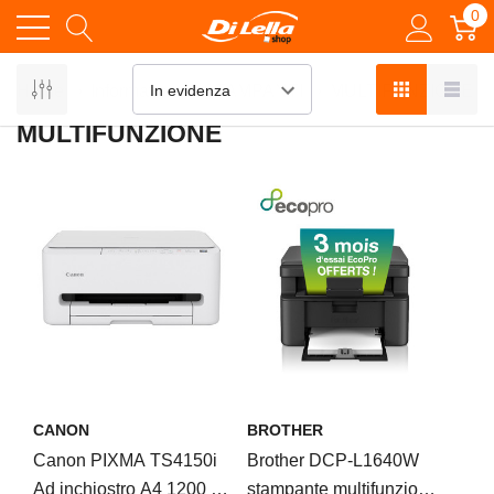
0
Home
Informatica
STAMPANTI
MULTIFUNZIONE
MULTIFUNZIONE
CANON
BROTHER
Canon PIXMA TS4150i
Brother DCP-L1640W
Ad inchiostro A4 1200 x
stampante multifunzione