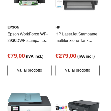
EPSON
HP
Epson WorkForce WF-
HP LaserJet Stampante
2930DWF stampante
multifunzione Tank
multifunzione A4 getto
1604w, Bianco e nero,
d'inchiostro (stampa,
Stampante per
€79,00
€279,00
(IVA incl.)
(IVA incl.)
scansione, copia),
Aziendale, Stampa,
display LCD 3.7cm, ADF,
copia, scansione,
Vai al prodotto
Vai al prodotto
WiFi Direct, 3 mesi di
Scansione verso e-mail;
inchiostro incluso con
scansione verso PDF
ReadyPrint