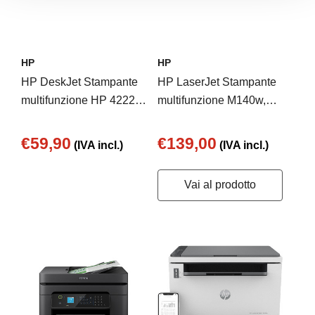
HP
HP
HP DeskJet Stampante
HP LaserJet Stampante
multifunzione HP 4222e,
multifunzione M140w,
Colore, Stampante per
Bianco e nero,
Casa, Stampa, copia,
Stampante per Piccoli
€59,90
€139,00
(IVA incl.)
(IVA incl.)
scansione, HP+; Idoneo
uffici, Stampa, copia,
per HP Instant Ink;
scansione, Scansione
Vai al prodotto
scansione verso PDF
verso e-mail; scansione
verso PDF; dimensioni
compatte