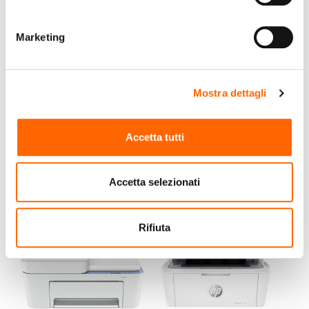
Marketing
EPSON
HP
Epson EcoTank ET-3850
HP DeskJet Stampante
multifunzione 2822e,
Mostra dettagli
Colore, Stampante per
Casa, Stampa, copia,
€399,99
€59,90
(IVA incl.)
(IVA incl.)
Accetta tutti
scansione, scansione
verso PDF
Vai al prodotto
Vai al prodotto
Accetta selezionati
Rifiuta