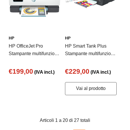
HP
HP
HP OfficeJet Pro
HP Smart Tank Plus
Stampante multifunzione
Stampante multifunzione
HP 8025e, Colore,
wireless 555, Colore,
Stampante per Casa,
Stampante per Casa,
€199,00
€229,00
(IVA incl.)
(IVA incl.)
Stampa, copia,
Stampa, scansione,
scansione, fax, HP+;
copia, wireless,
Vai al prodotto
idoneo per HP Instant
scansione verso PDF
Ink; alimentatore
automatico di documenti;
stampa fronte/retro
Articoli
1
a
20
di
27
totali