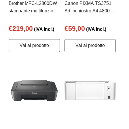
Brother MFC-L2800DW
Canon PIXMA TS3751i
stampante multifunzione
Ad inchiostro A4 4800 x
Laser A4 1200 x 1200
1200 DPI Wi-Fi
DPI 32 ppm Wi-Fi
€219,00
€59,00
(IVA incl.)
(IVA incl.)
Vai al prodotto
Vai al prodotto