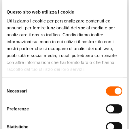
Questo sito web utilizza i cookie
BROTHER
EPSON
Utilizziamo i cookie per personalizzare contenuti ed
Brother DCP-
Epson EcoTank ET-4800
annunci, per fornire funzionalità dei social media e per
L2627DWE stampante
stampante multifunzione
analizzare il nostro traffico. Condividiamo inoltre
multifunzione Laser A4
inkjet 4-in-1 A4, serbatoi
informazioni sul modo in cui utilizzi il nostro sito con i
1200 x 1200 DPI 32 ppm
ricaricabili alta capacità,
€179,00
€329,99
(IVA incl.)
(IVA incl.)
nostri partner che si occupano di analisi dei dati web,
Wi-Fi
5 flaconi inclusi pari a
pubblicità e social media, i quali potrebbero combinarle
14000pag B/N 5200pag
con altre informazioni che hai fornito loro o che hanno
Vai al prodotto
Vai al prodotto
colore, Wi-FI Direct, USB
raccolto dal tuo utilizzo dei loro servizi.
Selezione
Necessari
del
consenso
Preferenze
Statistiche