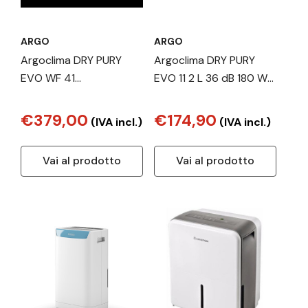
ARGO
ARGO
Argoclima DRY PURY
Argoclima DRY PURY
EVO WF 41
EVO 11 2 L 36 dB 180 W
deumidificatore 5 L 46
Bianco
dB 535 W Blu, Bianco
€379,00
€174,90
(IVA incl.)
(IVA incl.)
Vai al prodotto
Vai al prodotto