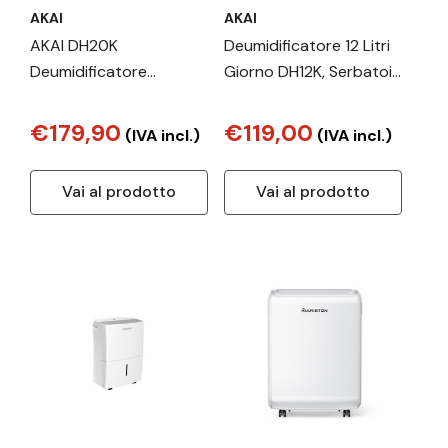
AKAI
AKAI
AKAI DH20K
Deumidificatore 12 Litri
Deumidificatore
Giorno DH12K, Serbatoio
Portatile 20 Litri/24h
2,3L con Auto-
con Serbatoio 3.7L –
Spegnimento, 210W,
€179,90
€119,00
(IVA incl.)
(IVA incl.)
Ideale fino a 30m²
Portatile per Stanze
fino a 20 m²
Vai al prodotto
Vai al prodotto