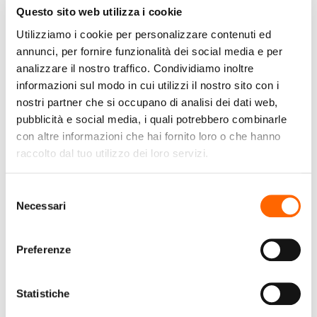
Questo sito web utilizza i cookie
Utilizziamo i cookie per personalizzare contenuti ed
annunci, per fornire funzionalità dei social media e per
analizzare il nostro traffico. Condividiamo inoltre
DYSON
DYSON
informazioni sul modo in cui utilizzi il nostro sito con i
Dyson Purifier Hot +
Dyson HP09 27 m² 63
nostri partner che si occupano di analisi dei dati web,
Cool Gen1 63 dB 2362
dB 40 W Oro, Argento
pubblicità e social media, i quali potrebbero combinarle
W Bianco
con altre informazioni che hai fornito loro o che hanno
€499,00
€799,00
raccolto dal tuo utilizzo dei loro servizi.
(IVA
(IVA incl.)
incl.)
Selezione
Vai al prodotto
Necessari
del
consenso
Preferenze
Statistiche