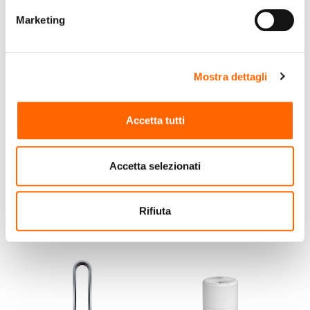
Marketing
Mostra dettagli
ARISTON
DYSON
Ariston DEOS 16s 3 L 41
Dyson Purifier Cool
Accetta tutti
dB 330 W Bianco
Formaldehyde 61,5 dB
40 W Oro, Bianco
€219,00
€639,00
(IVA incl.)
(IVA incl.)
Accetta selezionati
Vai al prodotto
Vai al prodotto
Rifiuta