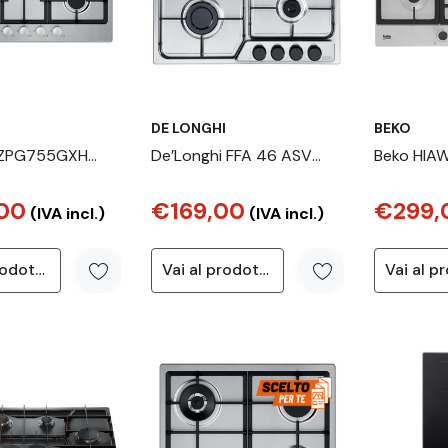
DE LONGHI
BEKO
EZPG755GXH
De’Longhi FFA 46 ASV
Beko HIA
nox Da incasso
piano cottura Acciaio
Acciaio i
00
€169,00
€299,
 5 Fornello(i)
inox Da incasso 60 cm
75 cm Gas 
(IVA incl.)
(IVA incl.)
Gas 4 Fornello(i)
Vai al prodotto
Vai al prodotto