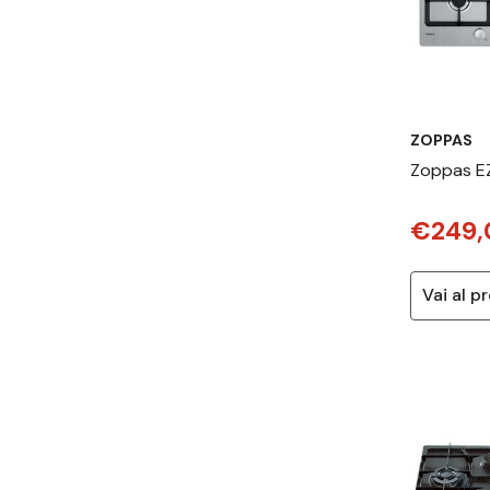
ZOPPAS
Zoppas 
Acciaio i
€249,
75 cm Gas