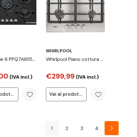
WHIRLPOOL
ie 6 PPQ7A6I15
Whirlpool Piano cottura a
tura a gas 75
gas - TGML 661 IX R
00
€299,99
hi Vetro Nero
(IVA incl.)
(IVA incl.)
Vai al prodotto
Vai al prodotto
1
2
3
4