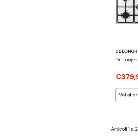
DE LONGH
De’Longhi
cottura A
€379,
incasso 9
Fornello(i)
Articoli
1
a
2