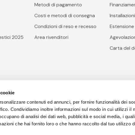
Metodi di pagamento
Finanziame
Costi e metodi di consegna
Installazion
Condizioni di reso e recesso
Estensione 
stici 2025
Area rivenditori
Agevolazioni
Carta del 
 cookie
rsonalizzare contenuti ed annunci, per fornire funzionalità dei so
ffico. Condividiamo inoltre informazioni sul modo in cui utilizzi il 
 occupano di analisi dei dati web, pubblicità e social media, i qual
azioni che hai fornito loro o che hanno raccolto dal tuo utilizzo d
poli(NA), Codice Fiscale, Partita I.V.A e Iscrizione al Registr