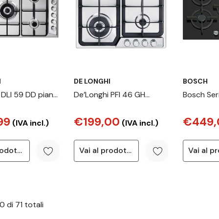
I
DE LONGHI
BOSCH
 DLI 59 DD piano
De’Longhi PFI 46 GH
Bosch Ser
cciaio inox Da
Acciaio inox Da incasso
Piano cot
99
€199,00
€449,
0 cm Gas 5
60 cm Gas 4 Fornello(i)
cm 5 fuoc
(IVA incl.)
(IVA incl.)
Vai al prodotto
Vai al prodotto
0
di
71
totali