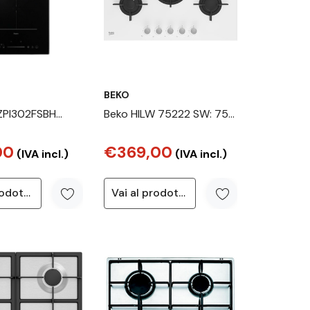
BEKO
ZPI302FSBH
Beko HILW 75222 SW: 75
ncasso 30 cm
cm Gas Piano Cottura da
00
€369,00
tura a induzione
Incasso ( 4 Bruciatori a
(IVA incl.)
(IVA incl.)
i)
Gas + 1 Wok )
Vai al prodotto
Vai al prodotto