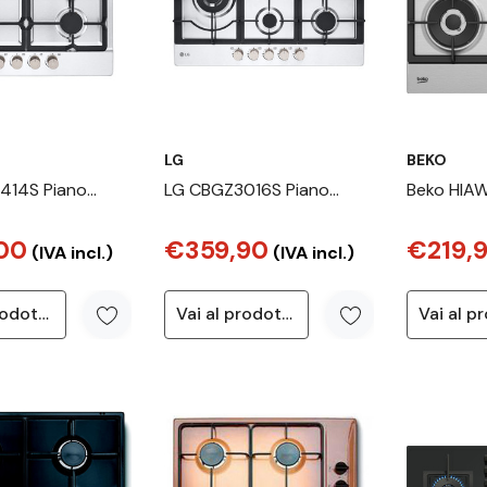
LG
BEKO
414S Piano
LG CBGZ3016S Piano
Beko HIA
 gas 60cm,
cottura a gas 75cm,
Piano a G
00
€359,90
€219,
ruciatori, Griglie
11,5kW, 5 bruciatori, Griglie
PractiClea
(IVA incl.)
(IVA incl.)
Piatto inox
in ghisa, Piatto inox
1 Wok, 60
Vai al prodotto
Vai al prodotto