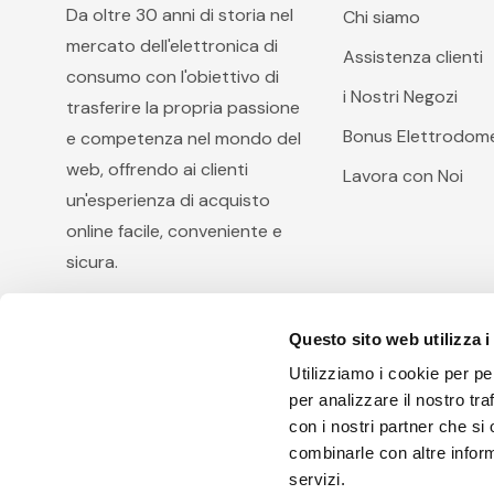
Da oltre 30 anni di storia nel
Chi siamo
mercato dell'elettronica di
Assistenza clienti
consumo con l'obiettivo di
i Nostri Negozi
trasferire la propria passione
Bonus Elettrodome
e competenza nel mondo del
web, offrendo ai clienti
Lavora con Noi
un'esperienza di acquisto
online facile, conveniente e
sicura.
Questo sito web utilizza i
Utilizziamo i cookie per pe
per analizzare il nostro tra
con i nostri partner che si
combinarle con altre inform
Arcobaleno Hi.Fi. S.r.l, via Diocleziano 105, 80125 Na
servizi.