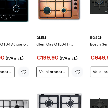
GLEM
BOSCH
 GT64BK piano
Glem Gas GTL64TF
Bosch Ser
ero Da incasso
Marrone Da incasso 60
Piano cot
90
€199,90
€649,
ornello(i)
cm 4 Fornello(i)
cm 5 fuoc
(IVA incl.)
(IVA incl.)
Vai al prodotto
Vai al prodotto