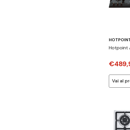
HOTPOIN
Hotpoint 
cottura a
€489,
960MST (