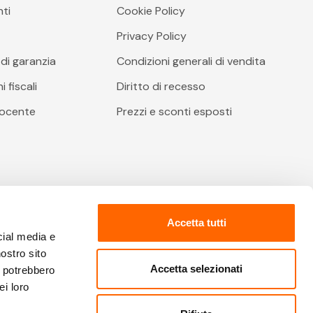
nti
Cookie Policy
i
Privacy Policy
di garanzia
Condizioni generali di vendita
 fiscali
Diritto di recesso
docente
Prezzi e sconti esposti
Accetta tutti
cial media e
nostro sito
Accetta selezionati
i potrebbero
ei loro
o delle Imprese: 02067480612 - Cap. Soc.: € 2.400.000 €