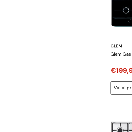
GLEM
Glem Gas
cottura N
€199,
60 cm 4 F