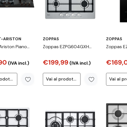
T-ARISTON
ZOPPAS
ZOPPAS
Ariston Piano
Zoppas EZPG604GXH
Zoppas E
 gas PHN
Acciaio inox Da incasso
Nero Da i
90
€199,99
€169,
AN) R/HA
60 cm Gas 4 Fornello(i)
Piano cot
(IVA incl.)
(IVA incl.)
2 Fornello(
Vai al prodotto
Vai al prodotto