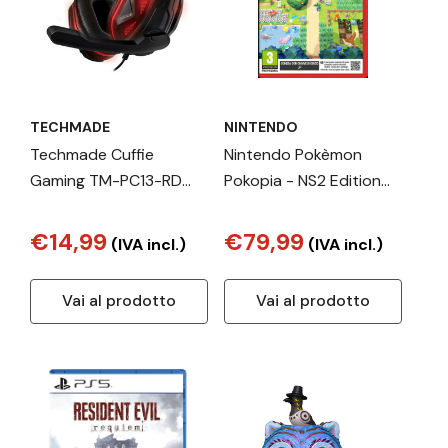
TECHMADE
NINTENDO
Techmade Cuffie
Nintendo Pokèmon
Gaming TM-PC13-RD
Pokopia - NS2 Edition
LED 3.5mm – Black Red
Standard Cinese
semplificato, Cinese
€14,99
€79,99
(IVA incl.)
(IVA incl.)
tradizionale, Tedesca,
ESP, Francese, ITA,
Vai al prodotto
Vai al prodotto
Giapponese, Coreano
Nintendo Switch 2