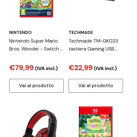
NINTENDO
TECHMADE
Nintendo Super Mario
Techmade TM-GK023
Bros. Wonder - Switch 2
tastiera Gaming USB
Edition + Tutti al Parco
Italiano Nero
Bellabel
€79,99
€22,99
(IVA incl.)
(IVA incl.)
Vai al prodotto
Vai al prodotto