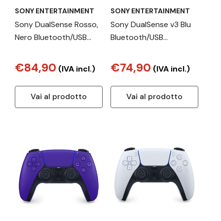
SONY ENTERTAINMENT
SONY ENTERTAINMENT
Sony DualSense Rosso,
Sony DualSense v3 Blu
Nero Bluetooth/USB
Bluetooth/USB
Gamepad
Gamepad
Analogico/Digitale
Analogico/Digitale
€84,90
€74,90
(IVA incl.)
(IVA incl.)
Android, MAC, PC,
PlayStation 5
PlayStation 5, iOS
Vai al prodotto
Vai al prodotto