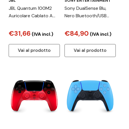
JBL
SONY ENTERTAINMENT
JBL Quantum 100M2
Sony DualSense Blu,
Auricolare Cablato A
Nero Bluetooth/USB
Padiglione Gaming Viola
Gamepad
Analogico/Digitale
€31,66
€84,90
(IVA incl.)
(IVA incl.)
Android, MAC, PC,
PlayStation 5, iOS
Vai al prodotto
Vai al prodotto