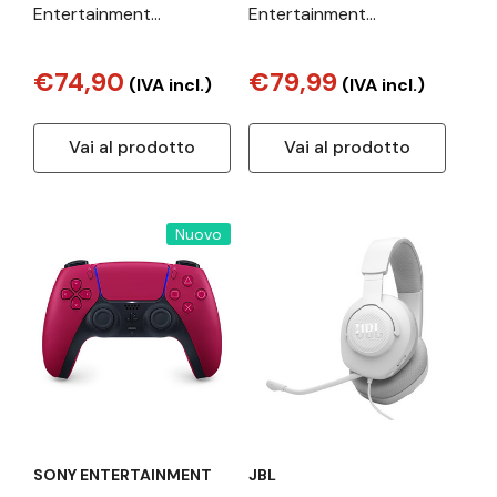
Entertainment
Entertainment
DualSense v3 Nero
DualSense Chroma
Bluetooth/USB
Indigo V3
€74,90
€79,99
(IVA incl.)
(IVA incl.)
Gamepad
Analogico/Digitale
Vai al prodotto
Vai al prodotto
PlayStation 5
Nuovo
SONY ENTERTAINMENT
JBL