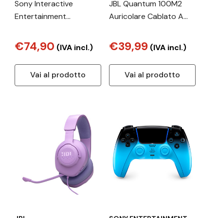
Sony Interactive
JBL Quantum 100M2
Entertainment
Auricolare Cablato A
DualSense Rosso
Padiglione Gaming
Bluetooth/USB
Bianco
€74,90
€39,99
(IVA incl.)
(IVA incl.)
Gamepad
Analogico/Digitale
Vai al prodotto
Vai al prodotto
PlayStation 5