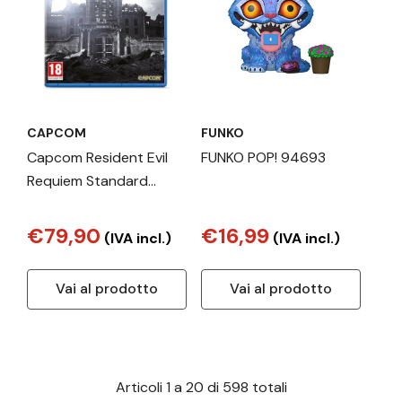
CAPCOM
FUNKO
Capcom Resident Evil
FUNKO POP! 94693
Requiem Standard
Giapponese, Inglese,
Francese, ITA, Tedesca,
€79,90
€16,99
(IVA incl.)
(IVA incl.)
ESP, Portoghese, Russo,
Cinese semplificato,
Vai al prodotto
Vai al prodotto
Cinese tradizionale
PlayStation 5
Articoli
1
a
20
di
598
totali