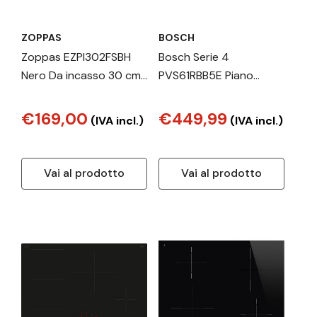
ZOPPAS
BOSCH
Zoppas EZPI302FSBH
Bosch Serie 4
Nero Da incasso 30 cm
PVS61RBB5E Piano
Piano cottura a
cottura a induzione 60
induzione 2 Fornello(i)
cm Nero, senza profili
€169,00
€449,99
(IVA incl.)
(IVA incl.)
Vai al prodotto
Vai al prodotto