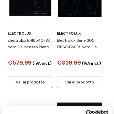
ELECTROLUX
ELECTROLUX
Electrolux EHI6540F8K
Electrolux Serie 300
Nero Da incasso Piano
EIB60424CK Nero Da
cottura a induzione 4
incasso 60 cm Piano
Fornello(i)
cottura a induzione 4
€579,99
€339,99
(IVA incl.)
(IVA incl.)
Fornello(i)
Vai al prodotto
Vai al prodotto