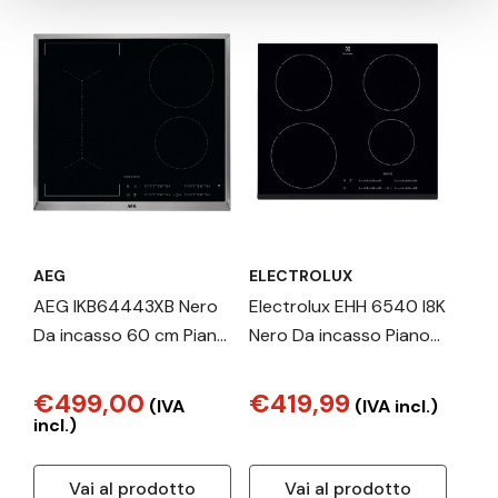
AEG
ELECTROLUX
AEG IKB64443XB Nero
Electrolux EHH 6540 I8K
Da incasso 60 cm Piano
Nero Da incasso Piano
cottura a induzione 4
cottura a induzione 4
Fornello(i)
Fornello(i)
€499,00
€419,99
(IVA
(IVA incl.)
incl.)
Vai al prodotto
Vai al prodotto