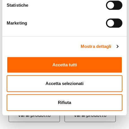
Statistiche
Marketing
Mostra dettagli
ELECTROLUX
ELECTROLUX
Accetta tutti
Electrolux EIR60420CK
Electrolux CIL63443
Nero Da incasso 59 cm
Nero Da incasso 60 cm
Piano cottura a
Piano cottura a
Accetta selezionati
induzione 4 Fornello(i)
induzione 4 Fornello(i)
€425,00
€545,00
(IVA incl.)
(IVA
incl.)
Rifiuta
Vai al prodotto
Vai al prodotto