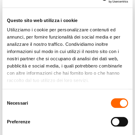
Questo sito web utilizza i cookie
Utilizziamo i cookie per personalizzare contenuti ed
annunci, per fornire funzionalità dei social media e per
analizzare il nostro traffico. Condividiamo inoltre
WHIRLPOOL
WHIRLPOOL
informazioni sul modo in cui utilizzi il nostro sito con i
nostri partner che si occupano di analisi dei dati web,
Whirlpool Piano cottura
Whirlpool WL S7960 NE
pubblicità e social media, i quali potrebbero combinarle
a induzione in
Nero Da incasso 60 cm
con altre informazioni che hai fornito loro o che hanno
vetroceramica - WL
Piano cottura a
raccolto dal tuo utilizzo dei loro servizi.
B4060 CPNE
induzione 4 Fornello(i)
€469,99
€539,00
(IVA incl.)
(IVA incl.)
Selezione
Necessari
del
Vai al prodotto
Vai al prodotto
consenso
Preferenze