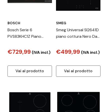
BOSCH
SMEG
Bosch Serie 6
Smeg Universal SI2641D
PVS83KHC1Z Piano
piano cottura Nero Da
cottura a induzione 80
incasso 60 cm Piano
cm Nero, senza profili
cottura a induzione 4
€729,99
€499,99
(IVA incl.)
(IVA incl.)
Fornello(i)
Vai al prodotto
Vai al prodotto