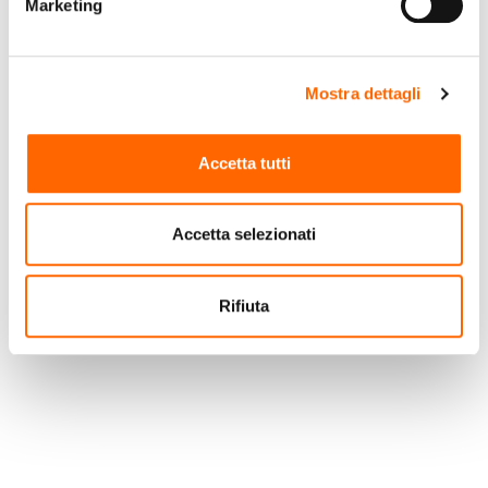
Marketing
Mostra dettagli
AEG
AEG L7WBG856
Accetta tutti
lavasciuga Libera
installazione
Accetta selezionati
Caricamento frontale
€899,00
(IVA incl.)
Bianco D
Rifiuta
Vai al prodotto