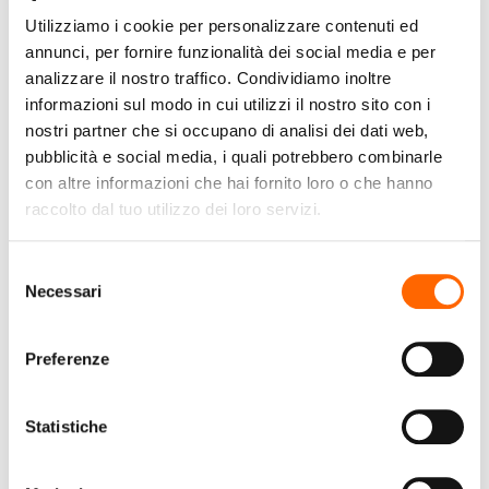
Utilizziamo i cookie per personalizzare contenuti ed
annunci, per fornire funzionalità dei social media e per
analizzare il nostro traffico. Condividiamo inoltre
SAMSUNG
LG
informazioni sul modo in cui utilizzi il nostro sito con i
nostri partner che si occupano di analisi dei dati web,
Samsung Lavasciuga AI
LG D4R5010TSWS
pubblicità e social media, i quali potrebbero combinarle
Control Ecodosatore
Lavasciuga 10/6kg AI
con altre informazioni che hai fornito loro o che hanno
11/6Kg
DD, Serie R5 Classe D,
raccolto dal tuo utilizzo dei loro servizi.
WD11DB7B85GBU3
1400 giri, TurboWash
€1 099,00
€649,99
(IVA
(IVA incl.)
360, Vapore, Eco
incl.)
Selezione
Hybrid, Bianca
Necessari
Vai al prodotto
Vai al prodotto
del
consenso
Preferenze
Statistiche