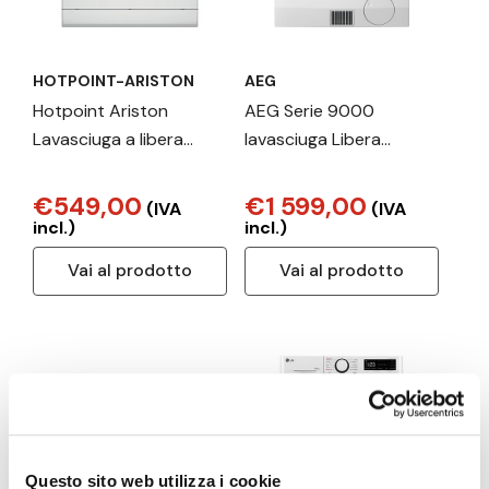
HOTPOINT-ARISTON
AEG
Hotpoint Ariston
AEG Serie 9000
Lavasciuga a libera
lavasciuga Libera
installazione NDBR
installazione
984469 WA IT
Caricamento frontale
€549,00
€1 599,00
(IVA
(IVA
Bianco C
incl.)
incl.)
Vai al prodotto
Vai al prodotto
Questo sito web utilizza i cookie