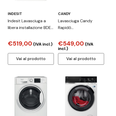
INDESIT
CANDY
Indesit Lavasciuga a
Lavasciuga Candy
libera installazione BDE
Rapidò
96436 WKV IT - BDE
ROW4964DWMST1S 9/6
96436 WKV IT
kg, 1400 Giri/min, Classe
€519,00
€549,00
(IVA incl.)
(IVA
D, Motore Inverter,
incl.)
Vapore, Wi-Fi, Bianco
Vai al prodotto
Vai al prodotto