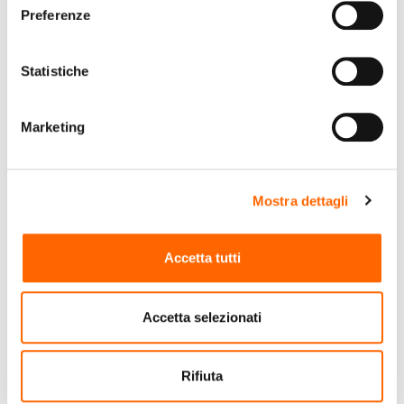
(IVA incl.)
(IVA incl.)
Preferenze
Vai al prodotto
Vai al prodotto
Statistiche
Marketing
Mostra dettagli
Accetta tutti
Accetta selezionati
PROGARDEN
PROGARDEN
PROGARDEN KRAKA SET
Ipae-Progarden Set
SALOTTINO 3 PZ BIANCO
Etna Antracite 4
Rifiuta
Cuscini