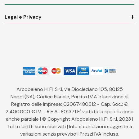
Legal e Privacy
Arcobaleno Hi.Fi. S.r.l, via Diocleziano 105, 80125
Napoli(NA), Codice Fiscale, Partita I.V.A e Iscrizione al
Registro delle Imprese: 02067480612 - Cap. Soc.: €
2.400.000 € I.V. - R.E.A.: 801371 E' vietata la riproduzione
anche parziale l © Copyright Arcobaleno Hi.Fi. S.r.l. 2023 |
Tutti i diritti sono riservati | Info e condizioni soggette a
variazioni senza prevviso | Prezzi IVA inclusa.