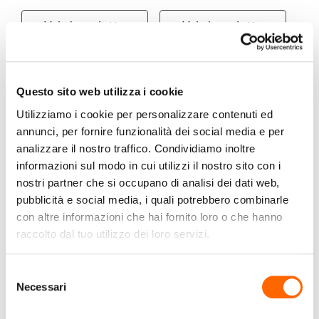
Vai al prodotto
Vai al prodotto
Questo sito web utilizza i cookie
Utilizziamo i cookie per personalizzare contenuti ed
annunci, per fornire funzionalità dei social media e per
analizzare il nostro traffico. Condividiamo inoltre
informazioni sul modo in cui utilizzi il nostro sito con i
nostri partner che si occupano di analisi dei dati web,
pubblicità e social media, i quali potrebbero combinarle
con altre informazioni che hai fornito loro o che hanno
raccolto dal tuo utilizzo dei loro servizi.
PROGARDEN
PROGARDEN
PROGARDEN ARENA SET
PROGARDEN ETNA SET
SALOTTINO 4 PZ
SALOTTINO 4 PZ
Selezione
Necessari
del
BIANCO
BIANCO
consenso
€249,00
€299,90