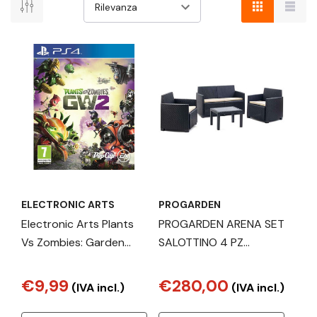
ci
sono
risultati
per
"garden"
ELECTRONIC ARTS
PROGARDEN
Electronic Arts Plants
PROGARDEN ARENA SET
Vs Zombies: Garden
SALOTTINO 4 PZ
Warfare 2 Standard
ANTRACITE
Inglese, ITA PlayStation
€9,99
€280,00
(IVA incl.)
(IVA incl.)
4