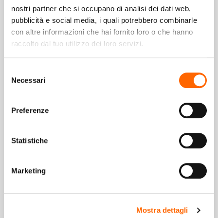
nostri partner che si occupano di analisi dei dati web,
pubblicità e social media, i quali potrebbero combinarle
con altre informazioni che hai fornito loro o che hanno
Accetto di ricevere newsletter periodiche, informative e promozionali, da
raccolto dal tuo utilizzo dei loro servizi.
Arcobaleno Hi.Fi. S.r.l e confermo di aver preso visione dell'informativa
Privacy sul trattamento dati.
Clicca per leggere l'informativa Privacy
Policy Completa
Selezione
Note: Puoi annullare l'iscrizione in qualisasi momento attraverso il link presente
Necessari
del
in ciascuna newsletter che ti invieremo.
consenso
Preferenze
Di Lella Shop
Statistiche
Informazioni
Marketing
Acquisti Online
Servizi
Mostra dettagli