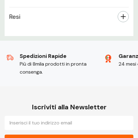
Resi
Spedizioni Rapide
Garanzi
Più di 8mila prodotti in pronta
24 mesi 
consenga.
Iscriviti alla Newsletter
E-
mail