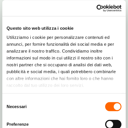
Requisiti di sistema
Questo sito web utilizza i cookie
Sistema operativo Windows supportato
Utilizziamo i cookie per personalizzare contenuti ed
Sì
annunci, per fornire funzionalità dei social media e per
analizzare il nostro traffico. Condividiamo inoltre
Compatibilità sistema operativo Mac
informazioni sul modo in cui utilizzi il nostro sito con i
nostri partner che si occupano di analisi dei dati web,
Sì
pubblicità e social media, i quali potrebbero combinarle
con altre informazioni che hai fornito loro o che hanno
Altri sistemi operativi supportati
raccolto dal tuo utilizzo dei loro servizi.
ChromeOS
Selezione
Necessari
del
Dimensioni e peso
consenso
Preferenze
Peso della tastiera