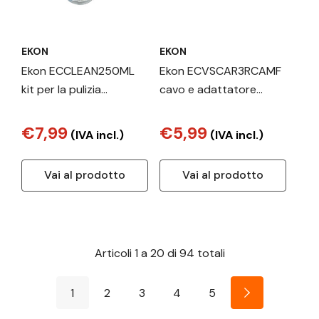
EKON
EKON
Ekon ECCLEAN250ML
Ekon ECVSCAR3RCAMF
kit per la pulizia
cavo e adattatore
LCD/LED/Plasma,
video SCART (21-pin) 3
Telefono
x RCA Nero
€7,99
€5,99
(IVA incl.)
(IVA incl.)
cellulare/smartphone
Spruzzo e panno
Vai al prodotto
Vai al prodotto
asciutto per la pulizia
dell'apparecchiatura
250 ml
Articoli
1
a
20
di
94
totali
1
2
3
4
5