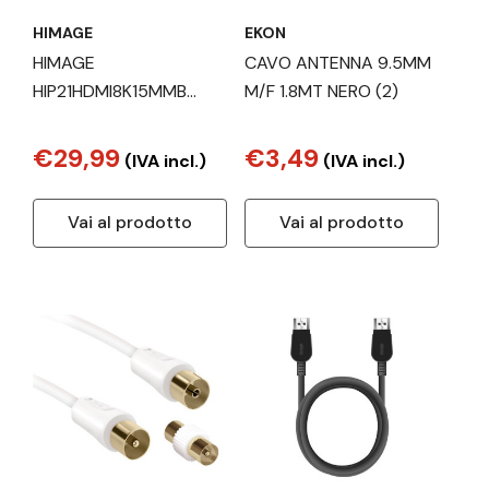
HIMAGE
EKON
HIMAGE
CAVO ANTENNA 9.5MM
HIP21HDMI8K15MMB
M/F 1.8MT NERO (2)
cavo HDMI 1,5 m HDMI
tipo A (Standard) Grigio
€29,99
€3,49
(IVA incl.)
(IVA incl.)
Vai al prodotto
Vai al prodotto