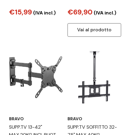
Esterno 40 dB
Dimensioni con Blocco –
Nero
€15,99
€69,90
(IVA incl.)
(IVA incl.)
Vai al prodotto
BRAVO
BRAVO
SUPP.TV 13-42"
SUPP.TV SOFFITTO 32-
MAX.20KG INCL.RUOT.
75" MAX.40KG