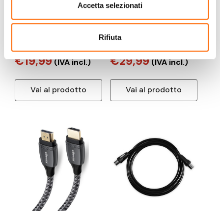
HIMAGE
HIMAGE
Accetta selezionati
HIMAGE
HIMAGE
HIAN90DBX15MFADG
HIAN100DB30MFADG
Rifiuta
cavo coassiale 1,5 m
cavo coassiale 3 m Tipo
Belling-Lee Nero, Grigio
F Grigio
€19,99
€29,99
(IVA incl.)
(IVA incl.)
Vai al prodotto
Vai al prodotto