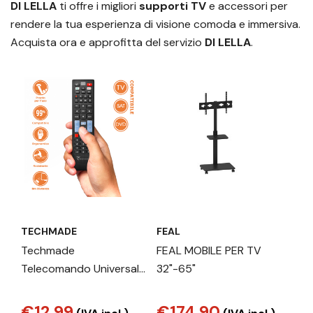
DI LELLA
ti offre i migliori
supporti TV
e accessori per
rendere la tua esperienza di visione comoda e immersiva.
Acquista ora e approfitta del servizio
DI LELLA
.
TECHMADE
FEAL
Techmade
FEAL MOBILE PER TV
Telecomando Universale
32"-65"
3 in 1 TM-URI01 – TV
SAT DVD – Nero
€12,99
€174,90