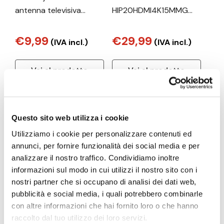
antenna televisiva
HIP20HDMI4K15MMG
Interno 15 dB
cavo HDMI 1,5 m HDMI
tipo A (Standard) Grigio
€9,99
€29,99
(IVA incl.)
(IVA incl.)
Vai al prodotto
Vai al prodotto
Questo sito web utilizza i cookie
Utilizziamo i cookie per personalizzare contenuti ed
annunci, per fornire funzionalità dei social media e per
analizzare il nostro traffico. Condividiamo inoltre
informazioni sul modo in cui utilizzi il nostro sito con i
nostri partner che si occupano di analisi dei dati web,
pubblicità e social media, i quali potrebbero combinarle
con altre informazioni che hai fornito loro o che hanno
raccolto dal tuo utilizzo dei loro servizi.
HIMAGE
HIMAGE